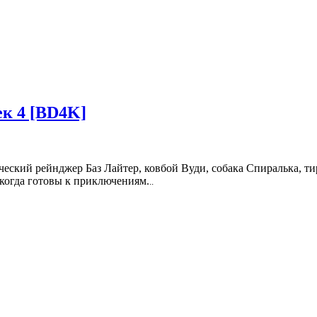
к 4 [BD4K]
еский рейнджер Баз Лайтер, ковбой Вуди, собака Спиралька, тир
когда готовы к приключениям.
..