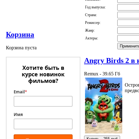
Год выпуска:
Страна:
Режиссер:
Жанр:
Корзина
Актеры:
Корзина пуста
Angry Birds 2 в
Хотите быть в
курсе новинок
Remux - 39.65 Гб
фильмов?
Остров
предво
Email
*
Имя