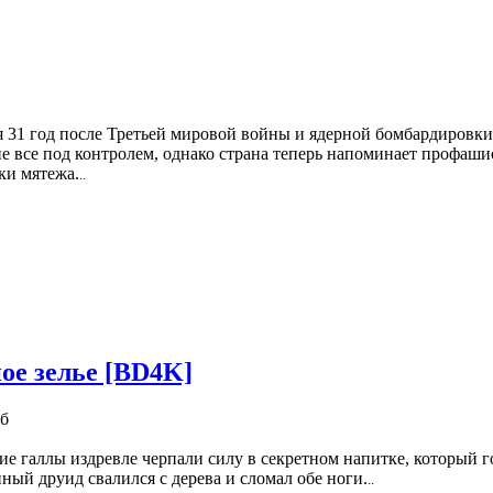
 31 год после Третьей мировой войны и ядерной бомбардировки
 все под контролем, однако страна теперь напоминает профаши
ки мятежа.
..
ое зелье [BD4K]
Гб
е галлы издревле черпали силу в секретном напитке, который го
ный друид свалился с дерева и сломал обе ноги.
..