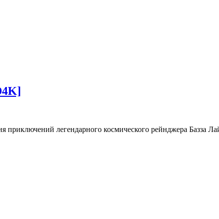
D4K]
я приключений легендарного космического рейнджера Базза Лай