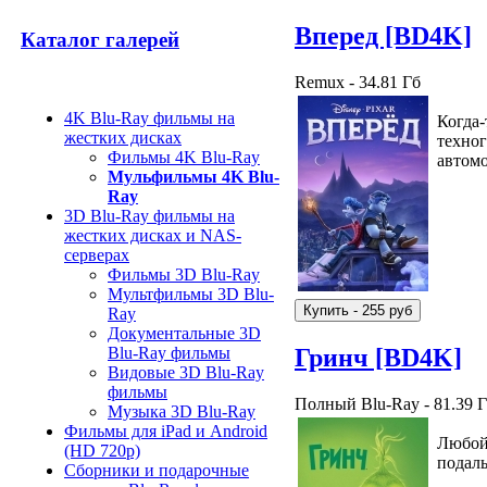
Вперед [BD4K]
Каталог галерей
Remux - 34.81 Гб
4K Blu-Ray фильмы на
Когда-
жестких дисках
техног
Фильмы 4K Blu-Ray
автом
Мульфильмы 4K Blu-
Ray
3D Blu-Ray фильмы на
жестких дисках и NAS-
серверах
Фильмы 3D Blu-Ray
Мультфильмы 3D Blu-
Ray
Документальные 3D
Гринч [BD4K]
Blu-Ray фильмы
Видовые 3D Blu-Ray
фильмы
Полный Blu-Ray - 81.39 
Музыка 3D Blu-Ray
Фильмы для iPad и Android
Любой 
(HD 720p)
подаль
Сборники и подарочные