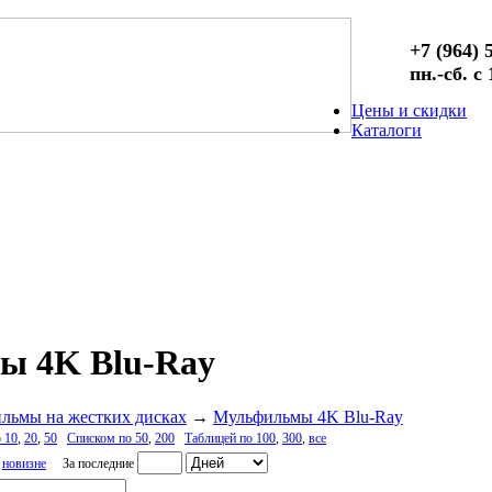
+7 (964) 
пн.-сб. с
Цены и скидки
Каталоги
ы 4K Blu-Ray
ильмы на жестких дисках
→
Мульфильмы 4K Blu-Ray
 10
,
20
,
50
Списком по 50
,
200
Таблицей по 100
,
300
,
все
,
новизне
За последние