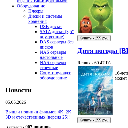
издания Blu-Ray фильмов
Оборудование
Плееры
Диски и системы
хранения
USB диски
SATA диски (3,5"
внутренние)
DAS серверы без
дисков
Дитя погоды [B
NAS серверы
настольные
NAS серверы
Remux - 60.47 Гб
стоечные
Сопутствующее
16-лет
оборудование
может 
Новости
05.05.2026
Вышли новинки фильмов 4K, 2K,
3D и отечественных (версия 25)!
907 новин
ок
В каталогах
.