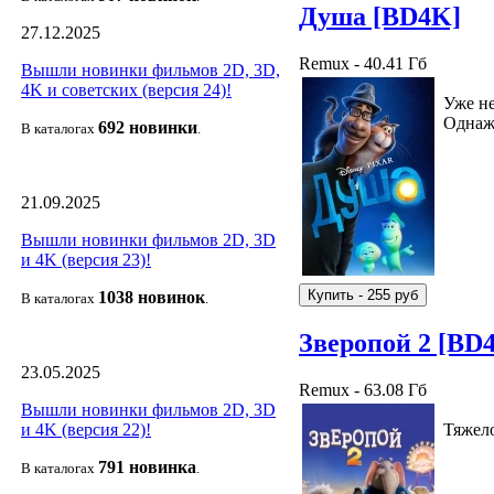
Душа [BD4K]
27.12.2025
Remux - 40.41 Гб
Вышли новинки фильмов 2D, 3D,
4K и советских (версия 24)!
Уже не
Однаж
692 новин
ки
В каталогах
.
21.09.2025
Вышли новинки фильмов 2D, 3D
и 4K (версия 23)!
1038 новино
к
В каталогах
.
Зверопой 2 [BD
23.05.2025
Remux - 63.08 Гб
Вышли новинки фильмов 2D, 3D
и 4K (версия 22)!
Тяжело
791 новин
ка
В каталогах
.