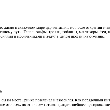
то давно в сказочном мире царила магия, но после открытия эле
енному пути. Теперь эльфы, тролли, гоблины, мантикоры, феи, 
обилями и мобильниками и ведут в целом прозаичную жизнь.
..
Гб
бы на месте Гринча позеленел и взбесился. Как порядочный ин
ше ото всех, но эти «все» готовят грандиознейшее празднование