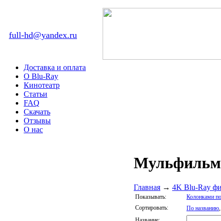
full-hd@yandex.ru
Доставка и оплата
О Blu-Ray
Кинотеатр
Статьи
FAQ
Скачать
Отзывы
О нас
Мульфильм
Главная
→
4K Blu-Ray ф
Показывать:
Колонками по
Сортировать:
По названию
Название: