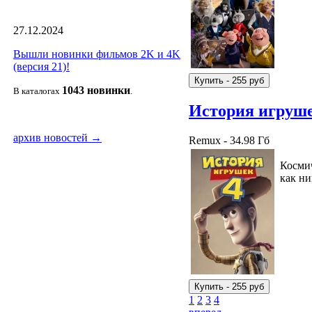
27.12.2024
Вышли новинки фильмов 2K и 4K
(версия 21)!
1043 новин
ки
В каталогах
.
История игруше
архив новостей →
Remux - 34.98 Гб
Космич
как ни
1
2
3
4