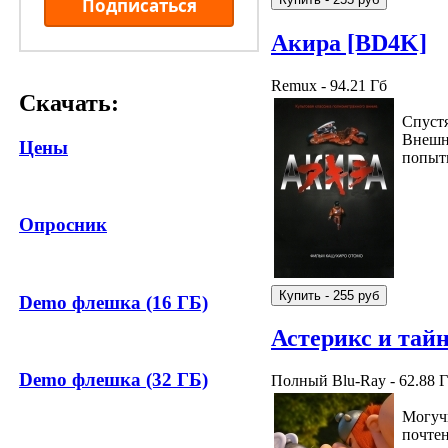
Подписаться
Акира [BD4K]
Remux - 94.21 Гб
Скачать:
Спустя
Внешне
Цены
попыт
Опросник
Demo флешка (16 ГБ)
Астерикс и тайн
Demo флешка (32 ГБ)
Полный Blu-Ray - 62.88 
Могучи
почтен